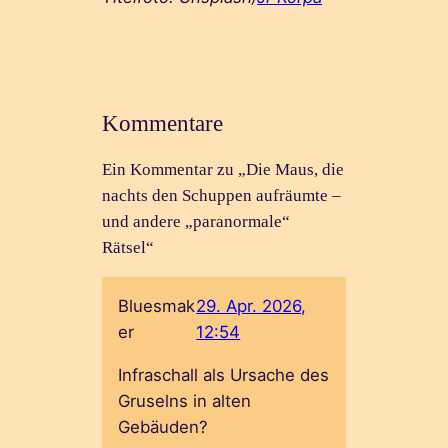
Kommentare
Ein Kommentar zu „Die Maus, die
nachts den Schuppen aufräumte –
und andere „paranormale“
Rätsel“
Bluesmak
29. Apr. 2026,
er
12:54
Infraschall als Ursache des
Gruselns in alten
Gebäuden?