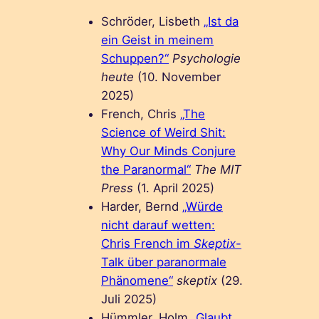
Schröder, Lisbeth
„Ist da
ein Geist in meinem
Schuppen?“
Psychologie
heute
(10. November
2025)
French, Chris
„The
Science of Weird Shit:
Why Our Minds Conjure
the Paranormal“
The MIT
Press
(1. April 2025)
Harder, Bernd
„Würde
nicht darauf wetten:
Chris French im
Skeptix
-
Talk über paranormale
Phänomene“
skeptix
(29.
Juli 2025)
Hümmler, Holm
„Glaubt