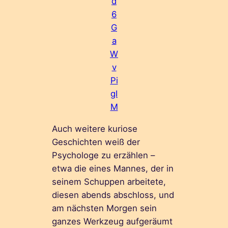
d
6
G
a
W
v
Pi
gI
M
Auch weitere kuriose
Geschichten weiß der
Psychologe zu erzählen –
etwa die eines Mannes, der in
seinem Schuppen arbeitete,
diesen abends abschloss, und
am nächsten Morgen sein
ganzes Werkzeug aufgeräumt