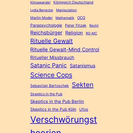
Königreich Deutschland
Klimawandel
Lydia Benecke
Manipulation
Martin Moder
OCG
Mathematik
Parapsychologie
Peter Fitzek
Recht
Reichsbürger
Religion
RG-MC
Rituelle Gewalt
Rituelle Gewalt-Mind Control
Ritueller Missbrauch
Satanic Panic
Satanismus
Science Cops
Sekten
Sebastian Bartoschek
Skeptics in the Pub
Skeptics in the Pub Berlin
Skeptics in the Pub Köln
Ufos
Verschwörungst
heorien