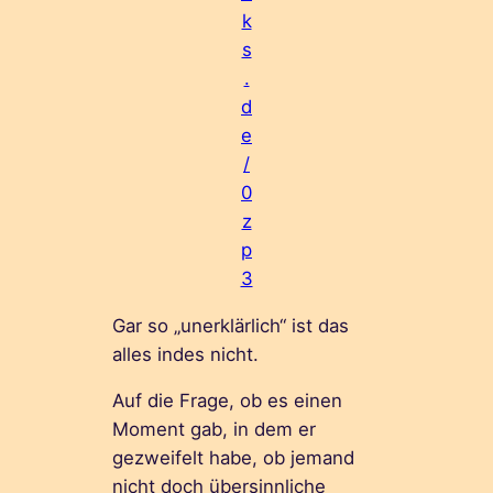
k
s
.
d
e
/
0
z
p
3
Gar so „unerklärlich“ ist das
alles indes nicht.
Auf die Frage, ob es einen
Moment gab, in dem er
gezweifelt habe, ob jemand
nicht doch übersinnliche