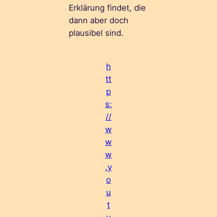
Erklärung findet, die
dann aber doch
plausibel sind.
h
tt
p
s:
//
w
w
w
.y
o
u
t