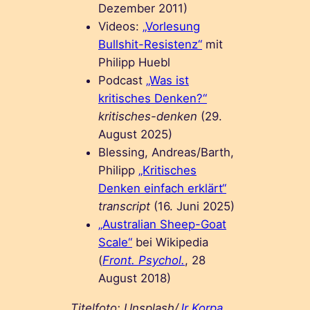
Dezember 2011)
Videos:
„Vorlesung
Bullshit-Resistenz“
mit
Philipp Huebl
Podcast
„Was ist
kritisches Denken?“
kritisches-denken
(29.
August 2025)
Blessing, Andreas/Barth,
Philipp
„Kritisches
Denken einfach erklärt“
transcript
(16. Juni 2025)
„Australian Sheep-Goat
Scale“
bei Wikipedia
(
Front. Psychol.
, 28
August 2018)
Titelfoto: Unsplash/
Jr Korpa