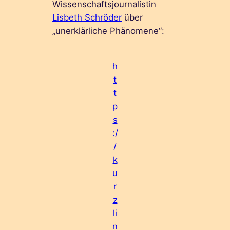
Wissenschaftsjournalistin
Lisbeth Schröder
über
„unerklärliche Phänomene“:
h
t
t
p
s
:/
/
k
u
r
z
li
n