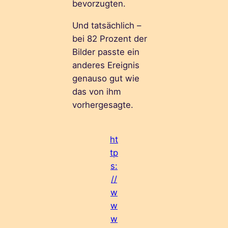
bevorzugten.
Und tatsächlich –
bei 82 Prozent der
Bilder passte ein
anderes Ereignis
genauso gut wie
das von ihm
vorhergesagte.
ht
tp
s:
//
w
w
w