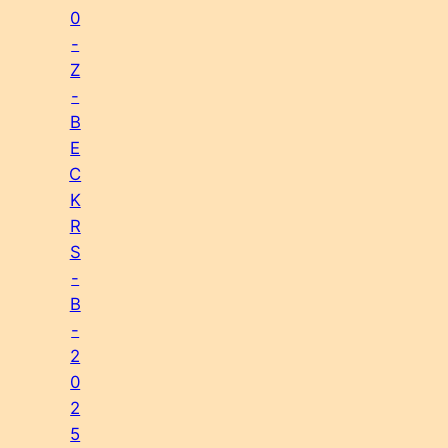
0
-
Z
-
B
E
C
K
R
S
-
B
-
2
0
2
5