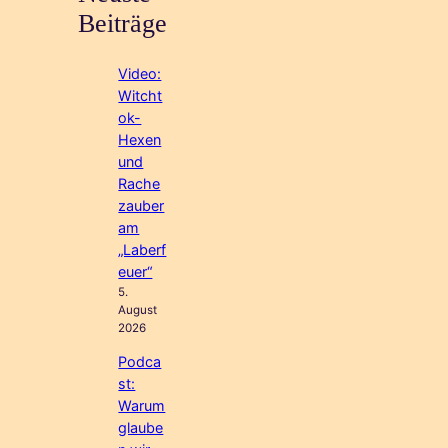
Beiträge
Video:
Witcht
ok-
Hexen
und
Rache
zauber
am
„Laberf
euer“
5.
August
2026
Podca
st:
Warum
glaube