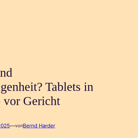
und
genheit? Tablets in
 vor Gericht
2025
—
Bernd Harder
von