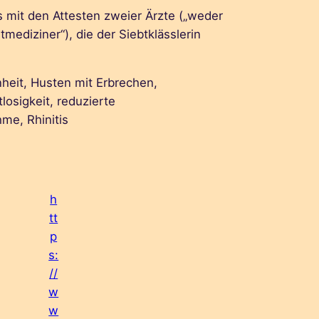
 mit den Attesten zweier Ärzte („weder
mediziner“), die der Siebtklässlerin
eit, Husten mit Erbrechen,
tlosigkeit, reduzierte
me, Rhinitis
h
tt
p
s:
//
w
w