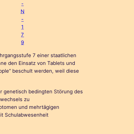
-
N
-
1
7
9
hrgangsstufe 7 einer staatlichen
hne den Einsatz von Tablets und
ple“ beschult werden, weil diese
r genetisch bedingten Störung des
fwechsels zu
ptomen und mehrtägigen
it Schulabwesenheit