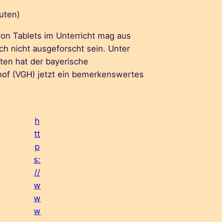
uten)
on Tablets im Unterricht mag aus
ch nicht ausgeforscht sein. Unter
ten hat der bayerische
hof (VGH) jetzt ein bemerkenswertes
h
tt
p
s:
//
w
w
w