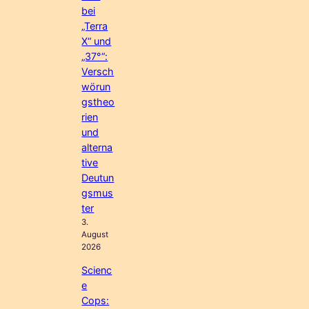
bei
„Terra
X“ und
„37°“:
Versch
wörun
gstheo
rien
und
alterna
tive
Deutun
gsmus
ter
3.
August
2026
Scienc
e
Cops: