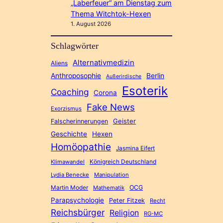
„Laberfeuer“ am Dienstag zum
Thema Witchtok-Hexen
1. August 2026
Schlagwörter
Alternativmedizin
Aliens
Anthroposophie
Berlin
Außerirdische
Esoterik
Coaching
Corona
Fake News
Exorzismus
Geister
Falscherinnerungen
Geschichte
Hexen
Homöopathie
Jasmina Eifert
Königreich Deutschland
Klimawandel
Lydia Benecke
Manipulation
Martin Moder
OCG
Mathematik
Parapsychologie
Peter Fitzek
Recht
Reichsbürger
Religion
RG-MC