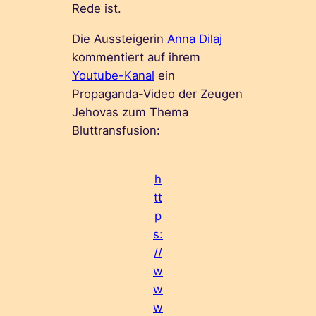
Rede ist.
Die Aussteigerin
Anna Dilaj
kommentiert auf ihrem
Youtube-Kanal
ein
Propaganda-Video der Zeugen
Jehovas zum Thema
Bluttransfusion:
h
tt
p
s:
//
w
w
w