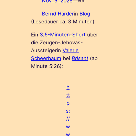
Nov. 5, 2025
—
von
Bernd Harder
in
Blog
(Lesedauer ca.
3
Minuten)
Ein
3,5-Minuten-Short
über
die Zeugen-Jehovas-
Aussteigerin
Valerie
Scheerbaum
bei
Brisant
(ab
Minute 5:26):
h
tt
p
s:
//
w
w