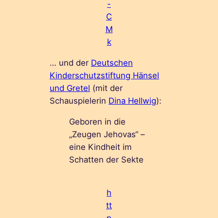
-
C
M
k
… und der
Deutschen
Kinderschutzstiftung Hänsel
und Gretel
(mit der
Schauspielerin
Dina Hellwig
):
Geboren in die
„Zeugen Jehovas“ –
eine Kindheit im
Schatten der Sekte
h
tt