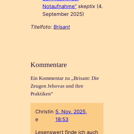
Notaufnahme“
skeptix
(4.
September 2025)
Titelfoto:
Brisant
Kommentare
Ein Kommentar zu „Brisant: Die
Zeugen Jehovas und ihre
Praktiken“
Christin
5. Nov. 2025,
e
18:53
Lesenswert finde ich auch