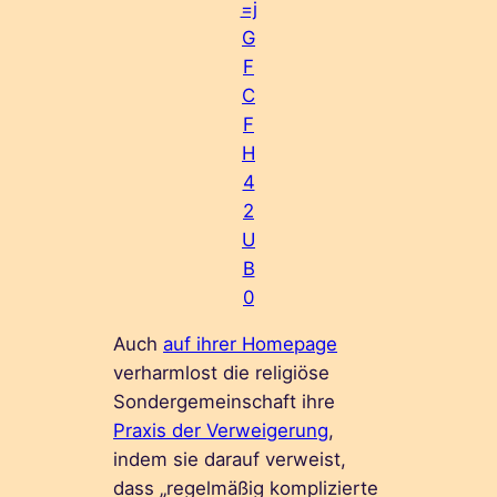
=j
G
F
C
F
H
4
2
U
B
0
Auch
auf ihrer Homepage
verharmlost die religiöse
Sondergemeinschaft ihre
Praxis der Verweigerung
,
indem sie darauf verweist,
dass „regelmäßig komplizierte