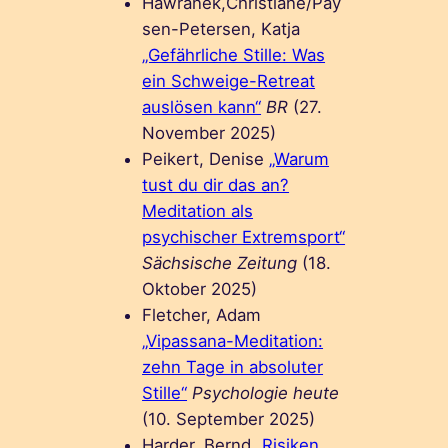
Hawranek,Christiane/Pay
sen-Petersen, Katja
„Gefährliche Stille: Was
ein Schweige-Retreat
auslösen kann“
BR
(27.
November 2025)
Peikert, Denise
„Warum
tust du dir das an?
Meditation als
psychischer Extremsport“
Sächsische Zeitung
(18.
Oktober 2025)
Fletcher, Adam
„Vipassana-Meditation:
zehn Tage in absoluter
Stille“
Psychologie heute
(10. September 2025)
Harder, Bernd
„Risiken