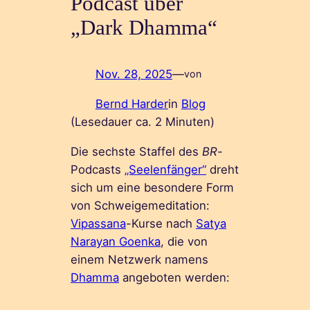
Podcast über
„Dark Dhamma“
Nov. 28, 2025
—
von
Bernd Harder
in
Blog
(Lesedauer ca.
2
Minuten)
Die sechste Staffel des
BR
-
Podcasts
„Seelenfänger“
dreht
sich um eine besondere Form
von Schweigemeditation:
Vipassana
-Kurse nach
Satya
Narayan Goenka
, die von
einem Netzwerk namens
Dhamma
angeboten werden: