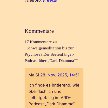
Titelfoto:
Freepik
Kommentare
17 Kommentare zu
„Schweigemeditation bis zur
Psychose? Der Seelenfänger-
Podcast über „Dark Dhamma““
Ma Si
28. Nov. 2025, 14:51
Ich finde es irritierend, wie
oberflächlich und
selbstgefällig im ARD-
Podcast „Dark Dhamma“