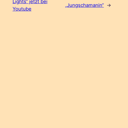
Lights“ jetzt bei
„Jungschamanin“
→
Youtube