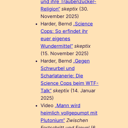
und ihre Traubenzucker-
Religion“
skeptix
(30.
November 2025)
Harder, Bernd
„Science
Cops: So erfindet ihr
euer eigenes
Wundermittel“
skeptix
(15. November 2025)
Harder, Bernd
„Gegen
Schwurbel und
Scharlatanerie: Die
Science Cops beim WTF-
Talk“
skeptix
(14. Januar
2025)
Video
„Mann wird
heimlich vollgepumpt mit
Plutonium“
Zwischen
Fortschritt und Frevel
(6.