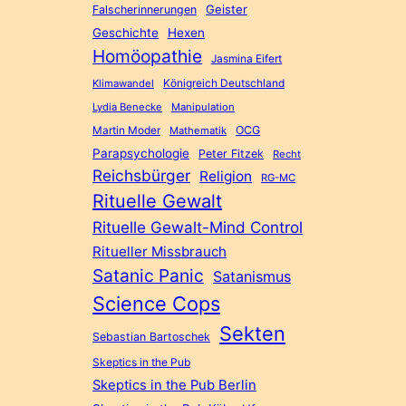
Geister
Falscherinnerungen
Geschichte
Hexen
Homöopathie
Jasmina Eifert
Königreich Deutschland
Klimawandel
Lydia Benecke
Manipulation
Martin Moder
OCG
Mathematik
Parapsychologie
Peter Fitzek
Recht
Reichsbürger
Religion
RG-MC
Rituelle Gewalt
Rituelle Gewalt-Mind Control
Ritueller Missbrauch
Satanic Panic
Satanismus
Science Cops
Sekten
Sebastian Bartoschek
Skeptics in the Pub
Skeptics in the Pub Berlin