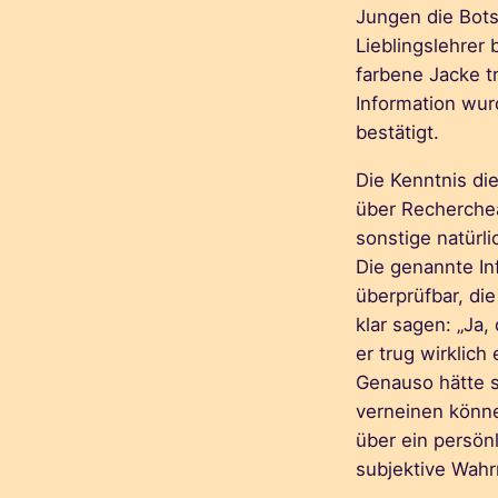
Jungen die Bots
Lieblingslehrer
farbene Jacke t
Information wur
bestätigt.
Die Kenntnis di
über Recherchea
sonstige natürl
Die genannte In
überprüfbar, di
klar sagen: „Ja,
er trug wirklich
Genauso hätte s
verneinen könne
über ein persön
subjektive Wah