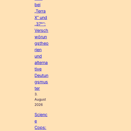
bei
„Terra
X“ und
„37°“:
Versch
wörun
gstheo
rien
und
alterna
tive
Deutun
gsmus
ter
3.
August
2026
Scienc
e
Cops: