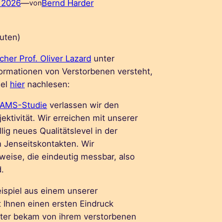
, 2026
—
Bernd Harder
von
uten)
cher Prof. Oliver Lazard
unter
ormationen von Verstorbenen versteht,
iel
hier
nachlesen:
AMS-Studie
verlassen wir den
ektivität. Wir erreichen mit unserer
lig neues Qualitätslevel in der
 Jenseitskontakten. Wir
eise, die eindeutig messbar, also
d.
ispiel aus einem unserer
 Ihnen einen ersten Eindruck
tter bekam von ihrem verstorbenen