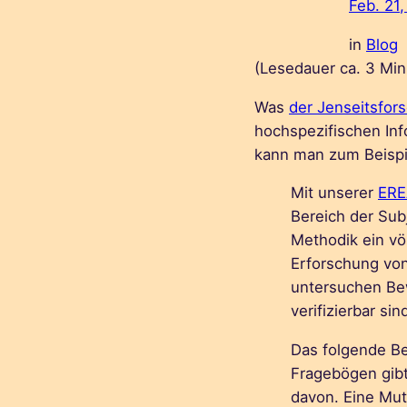
Feb. 21
in
Blog
(Lesedauer ca.
3
Min
Was
der Jenseitsfors
hochspezifischen Inf
kann man zum Beisp
Mit unserer
ERE
Bereich der Subj
Methodik ein völ
Erforschung von
untersuchen Bew
verifizierbar sin
Das folgende Be
Fragebögen gibt
davon. Eine Mu