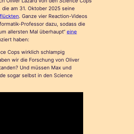
ch Oliver Lazard von den
Science Cops
 die am 31. Oktober 2025 seine
flückten
. Ganze vier Reaction-Videos
nformatik-Professor dazu, sodass die
um allersten Mal überhaupt“
eine
ziert haben:
ce Cops wirklich schlampig
aben wir die Forschung von Oliver
rstanden? Und müssen Max und
e sogar selbst in den Science