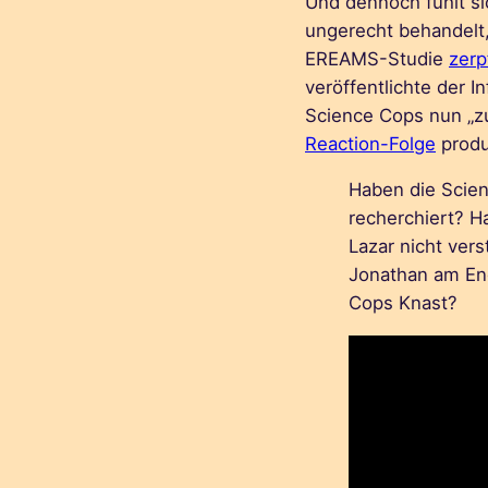
Und dennoch fühlt si
ungerecht behandelt,
EREAMS-Studie
zerp
veröffentlichte der I
Science Cops nun „z
Reaction-Folge
produ
Haben die Scien
recherchiert? H
Lazar nicht ve
Jonathan am End
Cops Knast?