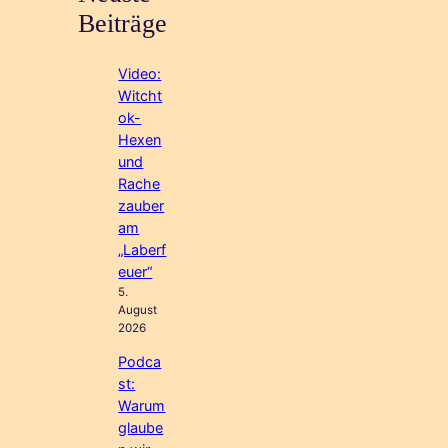
Beiträge
Video:
Witcht
ok-
Hexen
und
Rache
zauber
am
„Laberf
euer“
5.
August
2026
Podca
st:
Warum
glaube