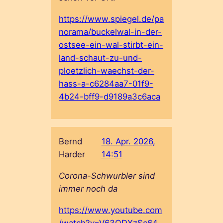
https://www.spiegel.de/pa
norama/buckelwal-in-der-
ostsee-ein-wal-stirbt-ein-
land-schaut-zu-und-
ploetzlich-waechst-der-
hass-a-c6284aa7-01f9-
4b24-bff9-d9189a3c6aca
Bernd
18. Apr. 2026,
Harder
14:51
Corona-Schwurbler sind
immer noch da
https://www.youtube.com