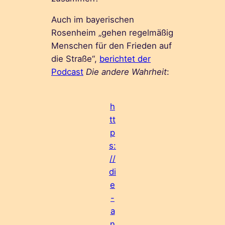
Auch im bayerischen
Rosenheim „gehen regelmäßig
Menschen für den Frieden auf
die Straße“,
berichtet der
Podcast
Die andere Wahrheit
:
h
tt
p
s:
//
di
e
-
a
n