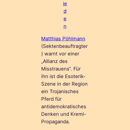
ie
d
e
n
Matthias Pöhlmann
(Sektenbeauftragter
) warnt vor einer
„Allianz des
Misstrauens“. Für
ihn ist die Esoterik-
Szene in der Region
ein Trojanisches
Pferd für
antidemokratisches
Denken und Kreml-
Propaganda.