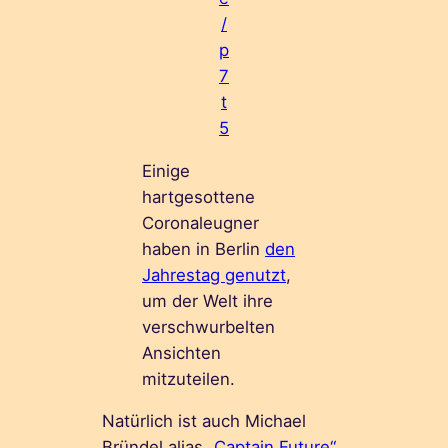
/
p
7
t
5
Einige
hartgesottene
Coronaleugner
haben in Berlin
den
Jahrestag genutzt
,
um der Welt ihre
verschwurbelten
Ansichten
mitzuteilen.
Natürlich ist auch Michael
Bründel alias
„Captain Future“