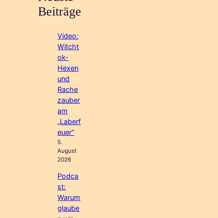
Beiträge
Video:
Witcht
ok-
Hexen
und
Rache
zauber
am
„Laberf
euer“
5.
August
2026
Podca
st:
Warum
glaube