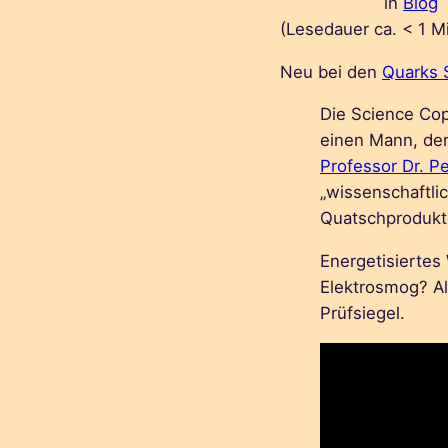
in
Blog
(Lesedauer ca.
< 1
M
Neu bei den
Quarks 
Die Science Cop
einen Mann, de
Professor Dr. P
„wissenschaftli
Quatschprodukt
Energetisierte
Elektrosmog? A
Prüfsiegel.