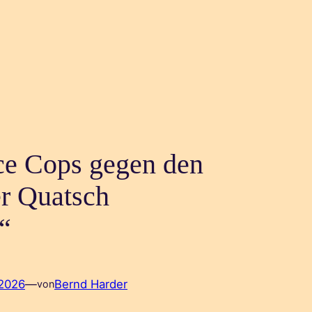
ce Cops gegen den
r Quatsch
t“
 2026
—
Bernd Harder
von