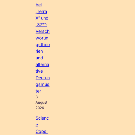
bei
„Terra
X“ und
„37°“:
Versch
wörun
gstheo
rien
und
alterna
tive
Deutun
gsmus
ter
3.
August
2026
Scienc
e
Cops: