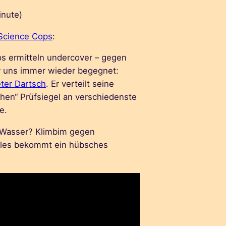
inute)
Science Cops
:
s ermitteln undercover – gegen
r uns immer wieder begegnet:
eter Dartsch
. Er verteilt seine
chen“ Prüfsiegel an verschiedenste
e.
s Wasser? Klimbim gegen
lles bekommt ein hübsches