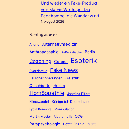
Und wieder ein Fake-Produkt
von Marvin Wildhage: Die
Badebombe, die Wunder wirkt
1. August 2026
Schlagwörter
Alternativmedizin
Aliens
Anthroposophie
Berlin
Außerirdische
Esoterik
Coaching
Corona
Fake News
Exorzismus
Geister
Falscherinnerungen
Geschichte
Hexen
Homöopathie
Jasmina Eifert
Königreich Deutschland
Klimawandel
Lydia Benecke
Manipulation
Martin Moder
OCG
Mathematik
Parapsychologie
Peter Fitzek
Recht