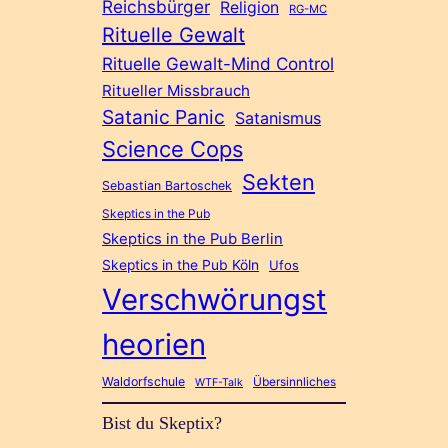
Reichsbürger
Religion
RG-MC
Rituelle Gewalt
Rituelle Gewalt-Mind Control
Ritueller Missbrauch
Satanic Panic
Satanismus
Science Cops
Sekten
Sebastian Bartoschek
Skeptics in the Pub
Skeptics in the Pub Berlin
Skeptics in the Pub Köln
Ufos
Verschwörungst
heorien
Waldorfschule
Übersinnliches
WTF-Talk
Bist du Skeptix?