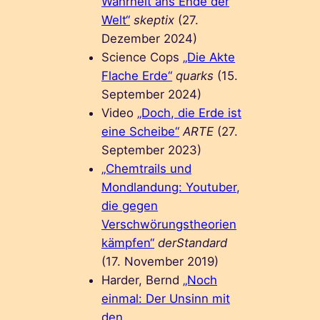
Wahrheit ans Ende der
Welt“
skeptix
(27.
Dezember 2024)
Science Cops
„Die Akte
Flache Erde“
quarks
(15.
September 2024)
Video
„Doch, die Erde ist
eine Scheibe“
ARTE
(27.
September 2023)
„Chemtrails und
Mondlandung: Youtuber,
die gegen
Verschwörungstheorien
kämpfen“
derStandard
(17. November 2019)
Harder, Bernd
„Noch
einmal: Der Unsinn mit
den