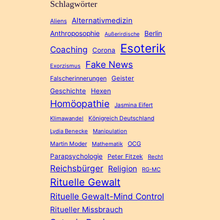
Schlagwörter
Alternativmedizin
Aliens
Anthroposophie
Berlin
Außerirdische
Esoterik
Coaching
Corona
Fake News
Exorzismus
Geister
Falscherinnerungen
Geschichte
Hexen
Homöopathie
Jasmina Eifert
Königreich Deutschland
Klimawandel
Lydia Benecke
Manipulation
Martin Moder
OCG
Mathematik
Parapsychologie
Peter Fitzek
Recht
Reichsbürger
Religion
RG-MC
Rituelle Gewalt
Rituelle Gewalt-Mind Control
Ritueller Missbrauch