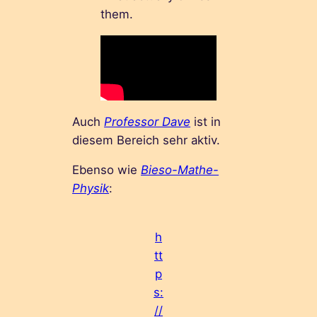
them.
Auch
Professor Dave
ist in
diesem Bereich sehr aktiv.
Ebenso wie
Bieso-Mathe-
Physik
:
h
tt
p
s:
//