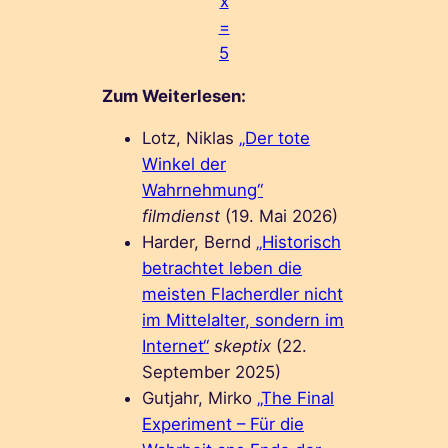
x
=
5
Zum Weiterlesen:
Lotz, Niklas
„Der tote
Winkel der
Wahrnehmung“
filmdienst
(19. Mai 2026)
Harder, Bernd
„Historisch
betrachtet leben die
meisten Flacherdler nicht
im Mittelalter, sondern im
Internet“
skeptix
(22.
September 2025)
Gutjahr, Mirko
„The Final
Experiment – Für die