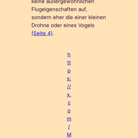
keine außergewöhnlichen
Flugeigenschaften auf,
sondern eher die einer kleinen
Drohne oder eines Vogels
(Seite 4)
.
h
tt
p
s:
//
x.
c
o
m
/
M