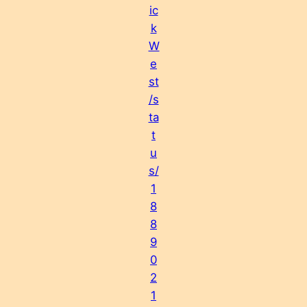
ic
k
W
e
st
/s
ta
t
u
s/
1
8
8
9
0
2
1