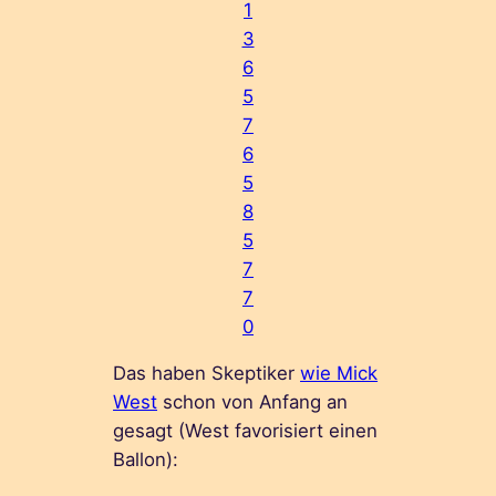
1
3
6
5
7
6
5
8
5
7
7
0
Das haben Skeptiker
wie Mick
West
schon von Anfang an
gesagt (West favorisiert einen
Ballon):