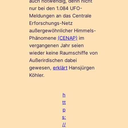
auch notwendig, denn nicht
nur bei den 1.084 UFO-
Meldungen an das Centrale
Erforschungs-Netz
außergewöhnlicher Himmels-
Phänomene
(CENAP)
im
vergangenen Jahr seien
wieder keine Raumschiffe von
Außerirdischen dabei
gewesen,
erklärt
Hansjürgen
Köhler.
h
tt
p
s:
//