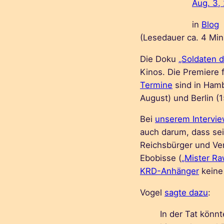
Aug. 3,
in
Blog
(Lesedauer ca.
4
Min
Die Doku
„Soldaten d
Kinos. Die Premiere f
Termine
sind in Hamb
August) und Berlin (1
Bei
unserem Intervi
auch darum, dass sei
Reichsbürger und Ve
Ebobisse (
„Mister Ra
KRD-Anhänger
keine
Vogel
sagte dazu
:
In der Tat könnt