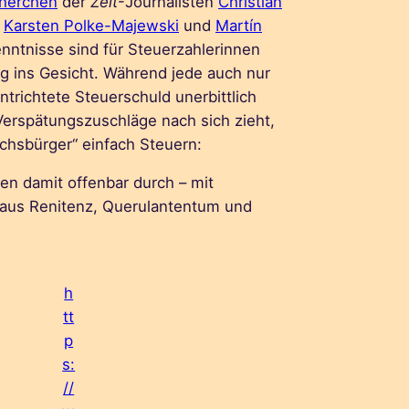
cherchen
der
Zeit
-Journalisten
Christian
,
Karsten Polke-Majewski
und
Martín
kenntnisse sind für Steuerzahlerinnen
ag ins Gesicht. Während jede auch nur
ntrichtete Steuerschuld unerbittlich
erspätungszuschläge nach sich zieht,
ichsbürger“ einfach Steuern:
n damit offenbar durch – mit
 aus Renitenz, Querulantentum und
h
tt
p
s:
//