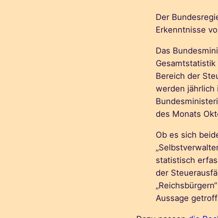
Der Bundesregie
Erkenntnisse vo
Das Bundesminis
Gesamtstatistik
Bereich der Steu
werden jährlich
Bundesministeri
des Monats Okto
Ob es sich beid
„Selbstverwalter
statistisch erf
der Steuerausfä
„Reichsbürgern“
Aussage getrof