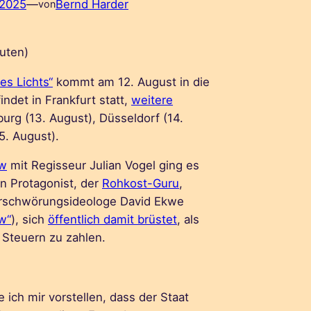
 2025
—
Bernd Harder
von
uten)
es Lichts“
kommt am 12. August in die
indet in Frankfurt statt,
weitere
urg (13. August), Düsseldorf (14.
5. August).
ew
mit Regisseur Julian Vogel ging es
n Protagonist, der
Rohkost-Guru
,
rschwörungsideologe David Ekwe
w“
), sich
öffentlich damit brüstet
, als
 Steuern zu zahlen.
e ich mir vorstellen, dass der Staat