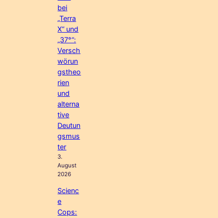
bei
„Terra
X“ und
„37°“:
Versch
wörun
gstheo
rien
und
alterna
tive
Deutun
gsmus
ter
3.
August
2026
Scienc
e
Cops: