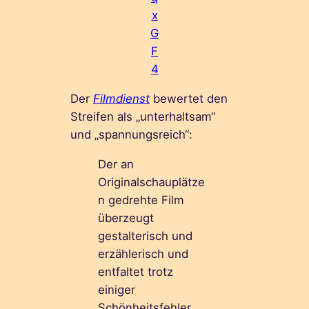
x
G
F
4
Der
Filmdienst
bewertet den
Streifen als „unterhaltsam“
und „spannungsreich“:
Der an
Originalschauplätze
n gedrehte Film
überzeugt
gestalterisch und
erzählerisch und
entfaltet trotz
einiger
Schönheitsfehler