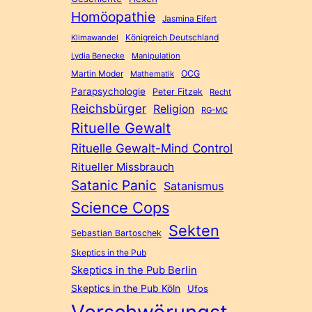
Homöopathie
Jasmina Eifert
Königreich Deutschland
Klimawandel
Lydia Benecke
Manipulation
Martin Moder
OCG
Mathematik
Parapsychologie
Peter Fitzek
Recht
Reichsbürger
Religion
RG-MC
Rituelle Gewalt
Rituelle Gewalt-Mind Control
Ritueller Missbrauch
Satanic Panic
Satanismus
Science Cops
Sekten
Sebastian Bartoschek
Skeptics in the Pub
Skeptics in the Pub Berlin
Skeptics in the Pub Köln
Ufos