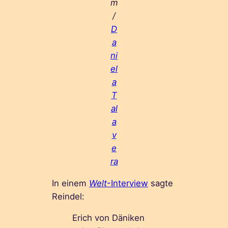
m
/
D
a
ni
el
a
T
al
a
v
e
ra
In einem
Welt
-Interview
sagte
Reindel:
Erich von Däniken