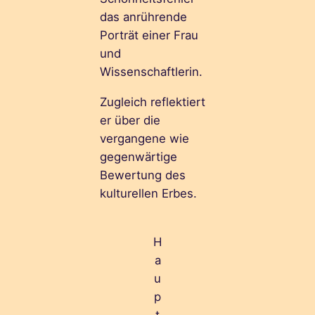
das anrührende
Porträt einer Frau
und
Wissenschaftlerin.
Zugleich reflektiert
er über die
vergangene wie
gegenwärtige
Bewertung des
kulturellen Erbes.
H
a
u
p
t