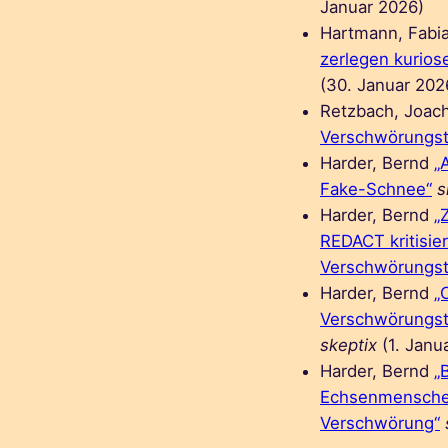
Januar 2026)
Hartmann, Fabi
zerlegen kurios
(30. Januar 202
Retzbach, Joac
Verschwörungst
Harder, Bernd
„
Fake-Schnee“
s
Harder, Bernd
„
REDACT kritisier
Verschwörungst
Harder, Bernd
„
Verschwörungst
skeptix
(1. Janu
Harder, Bernd
„
Echsenmenschen
Verschwörung“