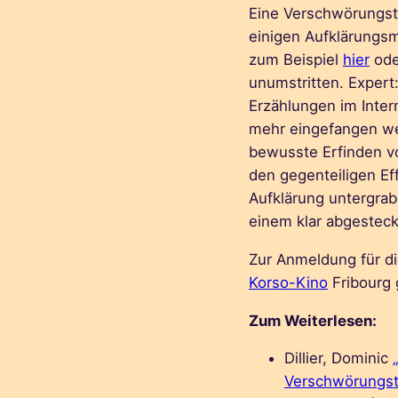
Eine Verschwörungsth
einigen Aufklärungsm
zum Beispiel
hier
od
unumstritten. Exper
Erzählungen im Inter
mehr eingefangen w
bewusste Erfinden vo
den gegenteiligen Ef
Aufklärung untergrab
einem klar abgeste
Zur Anmeldung für d
Korso-Kino
Fribourg
Zum Weiterlesen:
Dillier, Dominic
Verschwörungst