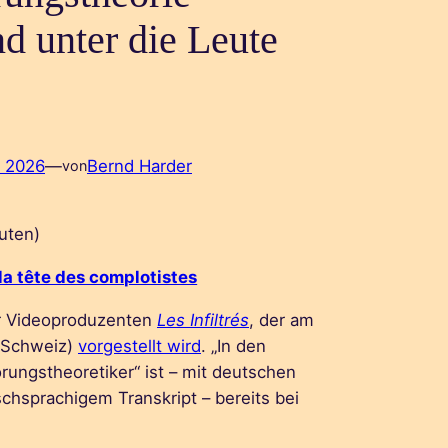
nd unter die Leute
, 2026
—
Bernd Harder
von
uten)
la tête des complotistes
er Videoproduzenten
Les Infiltrés
, der am
 (Schweiz)
vorgestellt wird
. „In den
ungstheoretiker“ ist – mit deutschen
schsprachigem Transkript – bereits bei