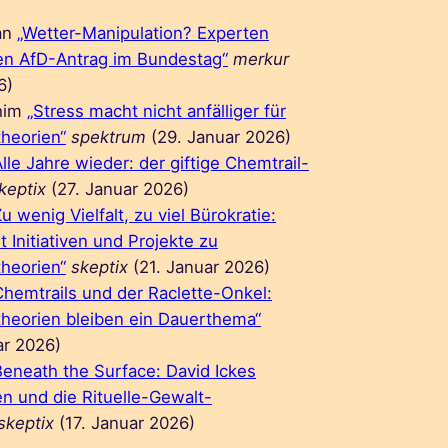
an
„Wetter-Manipulation? Experten
en AfD-Antrag im Bundestag“
merkur
6)
him
„Stress macht nicht anfälliger für
heorien“
spektrum
(29. Januar 2026)
Alle Jahre wieder: der giftige Chemtrail-
keptix
(27. Januar 2026)
Zu wenig Vielfalt, zu viel Bürokratie:
t Initiativen und Projekte zu
heorien“
skeptix
(21. Januar 2026)
Chemtrails und der Raclette-Onkel:
heorien bleiben ein Dauerthema“
ar 2026)
Beneath the Surface: David Ickes
 und die Rituelle-Gewalt-
skeptix
(17. Januar 2026)