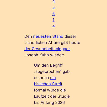
4
5
5
1
4
Den
neuesten Stand
dieser
lächerlichen Affäre gibt heute
der Gesundheitsblogger
Joseph Kuhn wieder:
Um den Begriff
„abgebrochen“ gab
es noch
ein
bisschen Streit
,
formal wurde die
Laufzeit der Studie
bis Anfang 2026