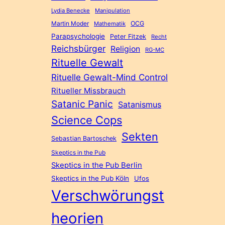
Lydia Benecke
Manipulation
Martin Moder
OCG
Mathematik
Parapsychologie
Peter Fitzek
Recht
Reichsbürger
Religion
RG-MC
Rituelle Gewalt
Rituelle Gewalt-Mind Control
Ritueller Missbrauch
Satanic Panic
Satanismus
Science Cops
Sekten
Sebastian Bartoschek
Skeptics in the Pub
Skeptics in the Pub Berlin
Skeptics in the Pub Köln
Ufos
Verschwörungst
heorien