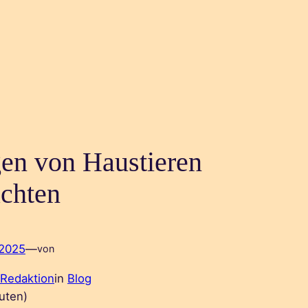
gen von Haustieren
chten
 2025
—
von
 Redaktion
in
Blog
uten)