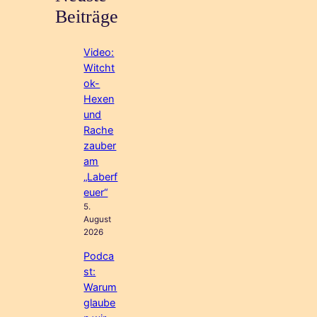
Beiträge
Video:
Witcht
ok-
Hexen
und
Rache
zauber
am
„Laberf
euer“
5.
August
2026
Podca
st:
Warum
glaube