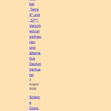
bei
„Terra
X“ und
„37°“:
Versch
wörun
gstheo
rien
und
alterna
tive
Deutun
gsmus
ter
3.
August
2026
Scienc
e
Cops: