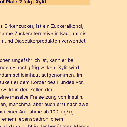
uf Platz 2 folgt Xylit
ls Birkenzucker, ist ein Zuckeralkohol,
ienarme Zuckeralternative in Kaugummis,
n und Diabetikerprodukten verwendet
hen ungefährlich ist, kann er bei
nden – hochgiftig wirken. Xylit wird
nndarmschleimhaut aufgenommen. Im
ukelt er dem Körper des Hundes vor,
ewirkt in den Zellen der
ine massive Freisetzung von Insulin.
en, manchmal aber auch erst nach zwei
ei einer Aufnahme ab 100 mg/kg
xtremem lebensbedrohlichem
 ist dann nicht in der benötigten Menge