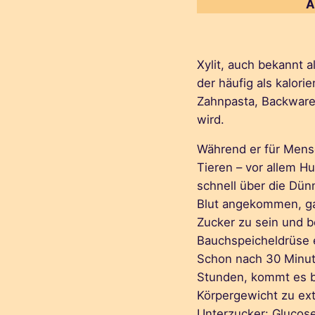
A
Xylit, auch bekannt a
der häufig als kalor
Zahnpasta, Backware
wird.
Während er für Mensc
Tieren – vor allem Hu
schnell über die Dü
Blut angekommen, ga
Zucker zu sein und b
Bauchspeicheldrüse e
Schon nach 30 Minut
Stunden, kommt es b
Körpergewicht zu e
Unterzucker: Glucose