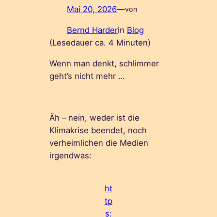
Mai 20, 2026
—
von
Bernd Harder
in
Blog
(Lesedauer ca.
4
Minuten)
Wenn man denkt, schlimmer
geht’s nicht mehr …
Äh – nein, weder ist die
Klimakrise beendet, noch
verheimlichen die Medien
irgendwas:
ht
tp
s: