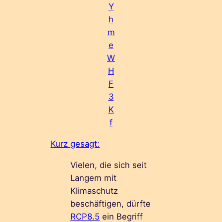
Y
h
m
e
W
H
F
3
K
f
Kurz gesagt:
Vielen, die sich seit
Langem mit
Klimaschutz
beschäftigen, dürfte
RC
P
8.5
ein Begriff