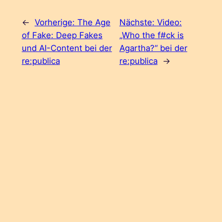
←
Vorherige:
The Age
Nächste:
Video:
of Fake: Deep Fakes
„Who the f#ck is
und AI-Content bei der
Agartha?“ bei der
re:publica
re:publica
→