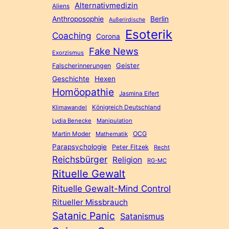
Alternativmedizin
Aliens
Anthroposophie
Berlin
Außerirdische
Esoterik
Coaching
Corona
Fake News
Exorzismus
Geister
Falscherinnerungen
Geschichte
Hexen
Homöopathie
Jasmina Eifert
Königreich Deutschland
Klimawandel
Lydia Benecke
Manipulation
Martin Moder
OCG
Mathematik
Parapsychologie
Peter Fitzek
Recht
Reichsbürger
Religion
RG-MC
Rituelle Gewalt
Rituelle Gewalt-Mind Control
Ritueller Missbrauch
Satanic Panic
Satanismus